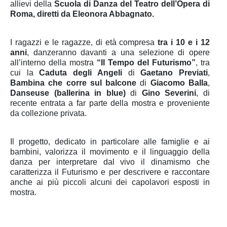
allievi della
Scuola di Danza del Teatro dell’Opera di
Roma, diretti da Eleonora Abbagnato.
I ragazzi e le ragazze, di età compresa
tra i 10 e i 12
anni
, danzeranno davanti a una selezione di opere
all’interno della mostra
“Il Tempo del Futurismo”
, tra
cui la
Caduta degli Angeli
di
Gaetano Previati
,
Bambina che corre sul balcone
di
Giacomo Balla
,
Danseuse (ballerina in blue)
di
Gino Severini
, di
recente entrata a far parte della mostra e proveniente
da collezione privata.
Il progetto, dedicato in particolare alle famiglie e ai
bambini, valorizza il movimento e il linguaggio della
danza per interpretare dal vivo il dinamismo che
caratterizza il Futurismo e per descrivere e raccontare
anche ai più piccoli alcuni dei capolavori esposti in
mostra.
I giovani allievi del Teatro dell’Opera, interpreteranno le