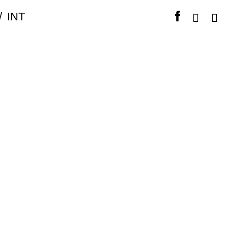
/
INT