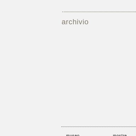
archivio
museo
mostre