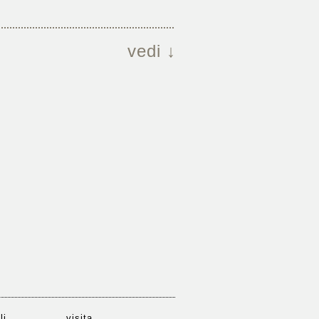
vedi ↓
li
visita