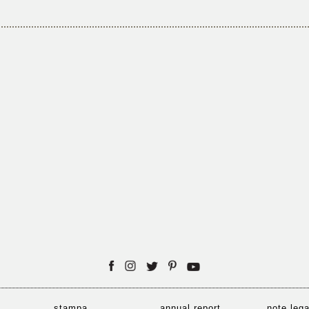
stampa
annual report
note lega