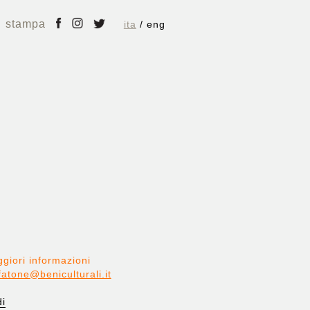
stampa
ita
eng
giori informazioni
fatone@beniculturali.it
di