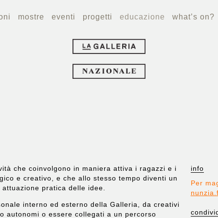
oni
mostre
eventi
progetti
educazione
what’s on?
vità che coinvolgono in maniera attiva i ragazzi e i
info
rgico e creativo, e che allo stesso tempo diventi un
Per mag
 attuazione pratica delle idee.
nunzia.
sonale interno ed esterno della Galleria, da creativi
condivi
tto autonomi o essere collegati a un percorso