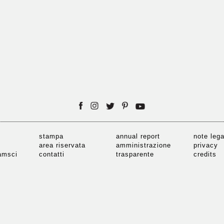
stampa
annual report
note lega
area riservata
amministrazione
privacy
ramsci
contatti
trasparente
credits
llerianazionale
carta dei servizi
yright 2017 Galleria Nazionale d’Arte Moderna e Contempor
Belle Arti 131 — 00197 Roma — T +39 06 322981 —
gan-amc@be