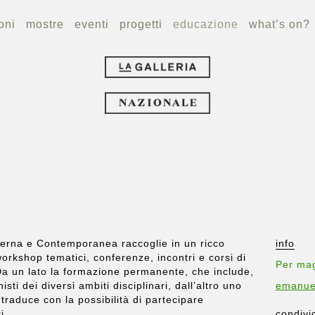
oni
mostre
eventi
progetti
educazione
what’s on?
derna e Contemporanea raccoglie in un ricco
info
orkshop tematici
,
conferenze
,
incontri
e
corsi di
Per mag
Da un lato la formazione permanente, che include,
onisti dei diversi ambiti disciplinari, dall’altro uno
emanuel
 traduce con la possibilità di partecipare
i.
condivi