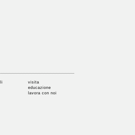
li
visita
educazione
lavora con noi
anea
niculturali.it