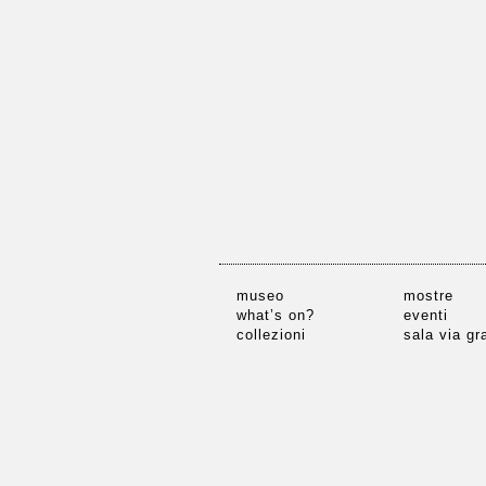
museo
mostre
what’s on?
eventi
collezioni
sala via g
#emptylaga
Cop
viale delle 