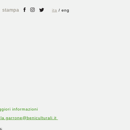
stampa
ita
eng
giori informazioni
a.garrone@beniculturali.it
di