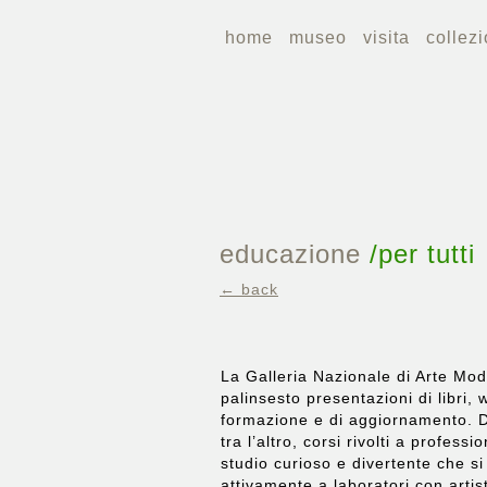
home
museo
visita
collezi
educazione
/
per tutti
← back
La Galleria Nazionale di Arte Mo
palinsesto
presentazioni di libri
,
w
formazione
e
di aggiornamento
. 
tra l’altro, corsi rivolti a professi
studio curioso e divertente che si
attivamente a laboratori con artist