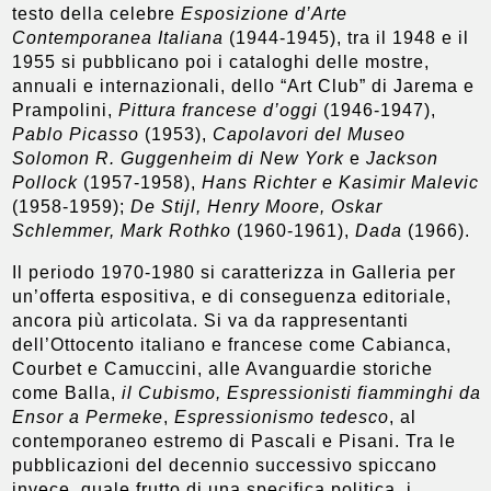
testo della celebre
Esposizione d’Arte
Contemporanea Italiana
(1944-1945), tra il 1948 e il
1955 si pubblicano poi i cataloghi delle mostre,
annuali e internazionali, dello “Art Club” di Jarema e
Prampolini,
Pittura francese d’oggi
(1946-1947),
Pablo
Picasso
(1953),
Capolavori del Museo
Solomon R. Guggenheim
di New York
e
Jackson
Pollock
(1957-1958),
Hans Richter e Kasimir Malevic
(1958-1959);
De Stijl, Henry Moore, Oskar
Schlemmer, Mark Rothko
(1960-1961),
Dada
(1966).
Il periodo 1970-1980 si caratterizza in Galleria per
un’offerta espositiva, e di conseguenza editoriale,
ancora più articolata. Si va da rappresentanti
dell’Ottocento italiano e francese come Cabianca,
Courbet e Camuccini, alle Avanguardie storiche
come Balla,
il Cubismo, Espressionisti fiamminghi da
Ensor a Permeke
,
Espressionismo tedesco
, al
contemporaneo estremo di Pascali e Pisani. Tra le
pubblicazioni del decennio successivo spiccano
invece, quale frutto di una specifica politica, i